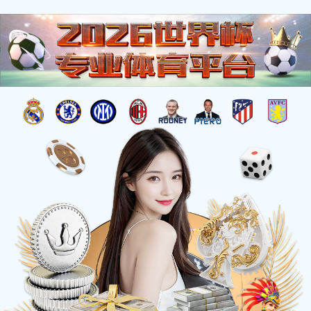
注册入口
好博（中国）体育官方网站
· 体育观看更便捷
连接你的赛事视野，打造球迷专属的数字主场。
好博（中
国）体育官方网站网页版
提供多终端支持、高清视频、 实
时比分与赛事推荐，让你随时随地畅享体育内容。
网页端入口